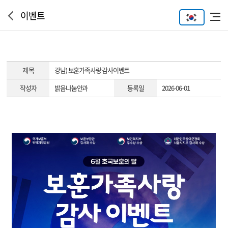
이벤트
제 목
강남) 보훈가족사랑 감사이벤트
작성자
밝음나눔안과
등록일
2026-06-01