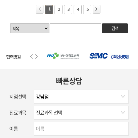
1
2
3
4
5
검색
협력병원
빠른상담
지점선택
진료과목
이름