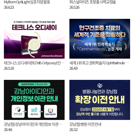
MyBom OptiLight 심포지엄 발표
퍼스널아이즈 초맞춤 시력교정술
26.6.23
26.5.26
테크니스 오디세이(TECNIS Odyssey) 인공수정체
세계 1위 최고 권위학술지 Ophthalmology 논문 게재
26.5.18
26.4.9
강남점) 강남아이디안과 개인정보 이관 안내
강남점) 병원 이전 안내
26.4.6
26.3.2