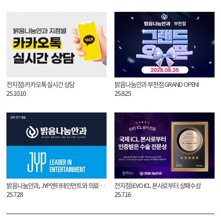
전지점) 카카오톡 실시간 상담
밝음나눔안과 부천점 GRAND OPEN!
25.10.10
25.8.25
밝음나눔안과, JYP엔터테인먼트와 의료서비스 MOU 체결
전지점) EVO ICL 본사로부터 상패수상
25.7.28
25.7.16