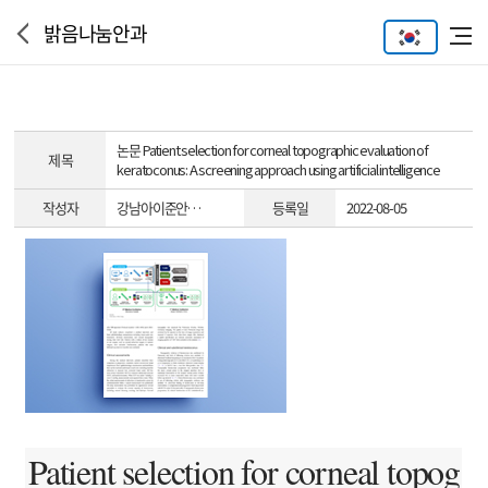
밝음나눔안과
논문
Patient selection for corneal topographic evaluation of
제 목
keratoconus: A screening approach using artificial intelligence
작성자
강남아이준안…
등록일
2022-08-05
Patient selection for corneal topog