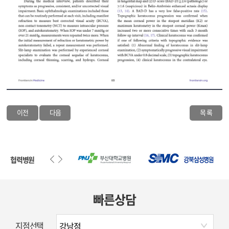
이전
다음
목 록
협력병원
빠른상담
지점선택