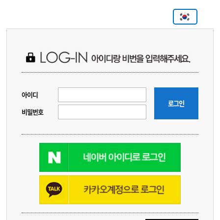
HOME
아이디
로그인
비밀번호