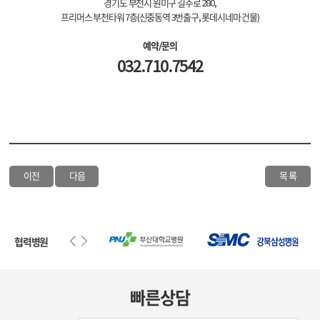
경기도 부천시 원미구 길주로 280,
프리머스 부천타워 7층(신중동역 3번출구, 롯데시네마 건물)
예약/문의
032.710.7542
이전
다음
목 록
협력병원
빠른상담