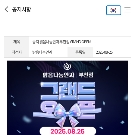
공지사항
제 목
공지
밝음나눔안과 부천점 GRAND OPEN!
작성자
밝음나눔안과
등록일
2025-08-25