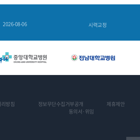
2026-08-06
노안·백내장
 경우에도 『개인정보의 수집 및 이용목적』에서 고지한 범위를 넘어 귀하의 개인정보를 이용
2026-08-06
시력교정
2026-08-06
시력교정
기록 제출
스 관리자를 제외한 제3자에게 유출되지 않도록 최선을 다해 보안을 유지하려고 노력합니
2026-08-05
시력교정
책임이 없습니다.
2026-08-06
망막·녹내장
탁하고 있습니다.
담내용이 공개되거나 상담내용이 상실되었을 경우
과 전문의사들은 상담내용과 답변을 참고할 수 있습니다.
목적으로 사용할 수 있습니다.
인 답변으로 밝음나눔안과의 서비스 의견을 대표하지는 않습니다.
않을 수 있습니다.
처리방침
정보무단수집거부공개
제휴제안
동의서·위임
해 제공됩니다. 서비스에서 제공되는 정보나 상담은 절대로 의학적인 진단을 대신할 수 없