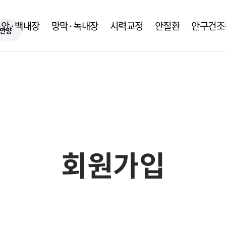
노안·백내장
망막·녹내장
시력교정
안질환
안구건조
안양
회원가입