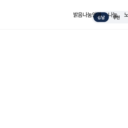
밝음나눔안과
나눔
강남
부천