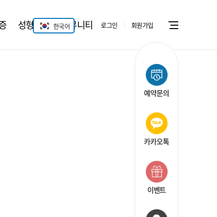
증
성형안과
커뮤니티
로그인
회원가입
한국어
Menu open
예약문의
카카오톡
이벤트