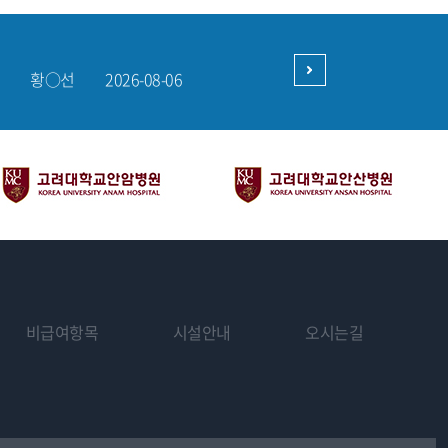
홍○기
2026-08-06
하거나 타인 또는 타 기업, 기관에 제공하지 않습니다. 다만, 아래의 경우에는
구○현
2026-08-06
황○선
2026-08-06
다.
박○서
2026-08-05
강○민
2026-08-06
비급여항목
시설안내
오시는길
습니다.