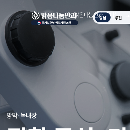
밝음나눔안과
나눔
강남
부천
망막·녹내장