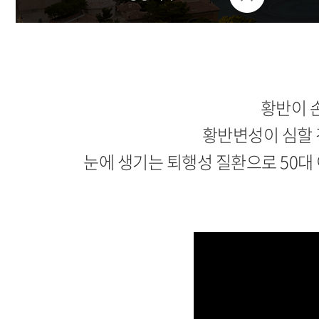
황반이 
황반변성이 심할 
눈에 생기는 퇴행성 질환으로 50대