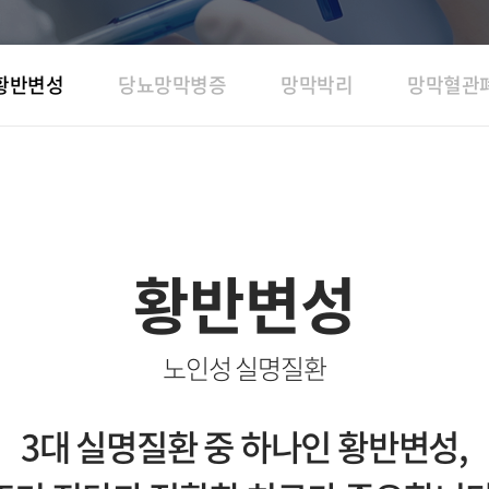
황반변성
당뇨망막병증
망막박리
망막혈관
황반변성
노인성 실명질환
3대 실명질환 중 하나인 황반변성,