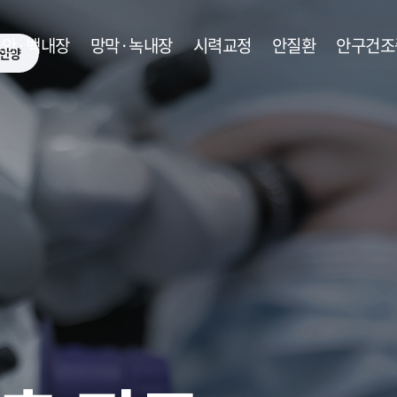
노안·백내장
망막·녹내장
시력교정
안질환
안구건조
안양