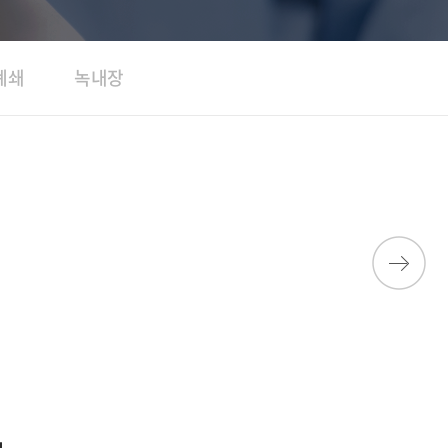
폐쇄
녹내장