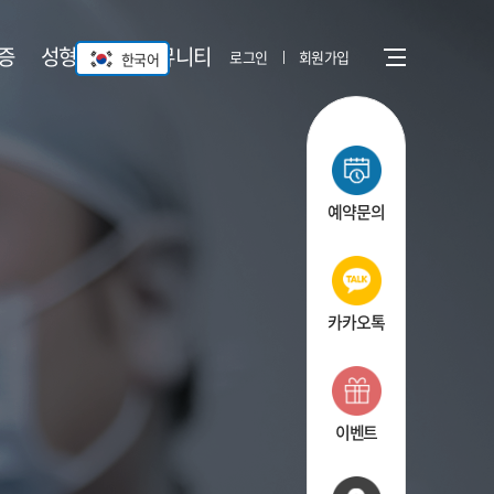
증
성형안과
커뮤니티
로그인
회원가입
한국어
Menu open
예약문의
카카오톡
이벤트