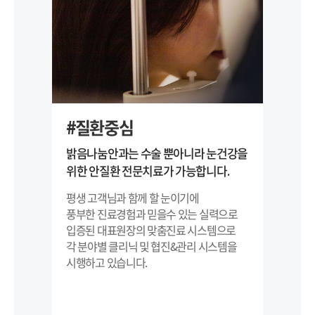
#질환중심
#
밝음나눔안과는 수술 뿐아니라 눈건강을
밝음
위한 안질환 전문치료가 가능합니다.
장비
만듭
평생 고객님과 함께 할 눈이기에
풍부한 진료경험과 믿을수 있는 실력으로
장비
입증된 대표원장의 맞춤진료 시스템으로
에
각 분야별 클리닉 및 협진&관리 시스템을
수술
시행하고 있습니다.
구비
최선
고집