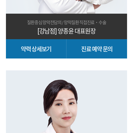
질환중심 망막전담의 / 망막질환 직접진료·수술
[강남점] 양종윤 대표원장
약력 상세보기
진료 예약 문의