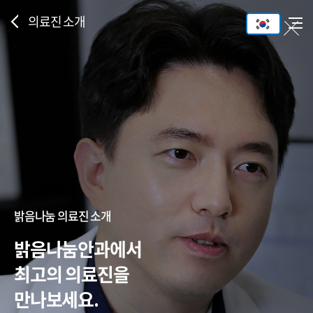
의료진 소개
밝음나눔 의료진 소개
밝음나눔안과에서
최고의 의료진을
만나보세요.